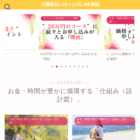
天職開花LAB＝公式LINE登録
オリジナル高単価メニュー創造
お金・時間が豊かに循環す
図）」
イント
26万円のコースに続々お申し込みが入る
しっかりと価格をつけ
「理由」
る”秘密”
― CATEGORY ―
お金・時間が豊かに循環する「仕組み（設
計図）」
お金・時間が豊かに循環する「仕組み（設計
お金・時間が豊かに循環する「仕組み（設計
図）」
図）」