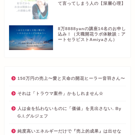
て言ってしまう人の【深層心理】
8万8888yanの講座14名のお申し
込み！（天職開花ラボ体験談：ア
ートセラピストAmiyaさん）
150万円の売上〜愛と天命の開花ヒーラー音羽さん〜
それは「トラウマ案件」かもしれません☆
人は金を払わないものに「価値」を見出さない. By
G.I.グルジェフ
純度高いエネルギーだけで『売上的成果』は出せな