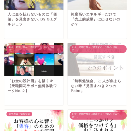
人は金を払わないものに「価
純度高いエネルギーだけで
値」を見出さない. By G.I.グ
『売上的成果』は出せないの
ルジェフ
か？
お金・時間が豊かに循環する「仕組み（設計
お金・時間が豊かに循環する「仕組み（設計
図）」
図）」
「お金の設計図」を描く＠
「無料勉強会」に 人が集まら
【天職開花ラボ＊無料体験ワ
ない時『見直すべき２つの
ークNo.２】
Point』
集客導線・情報発信
お金・時間が豊かに循環する「仕組み（設計
図）」