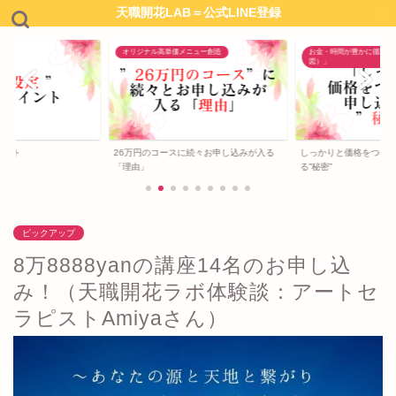
天職開花LAB＝公式LINE登録
オリジナル高単価メニュー創造
お金・時間が豊かに循環す
図）」
イント
26万円のコースに続々お申し込みが入る
しっかりと価格をつけ
「理由」
る”秘密”
ピックアップ
8万8888yanの講座14名のお申し込
み！（天職開花ラボ体験談：アートセ
ラピストAmiyaさん）