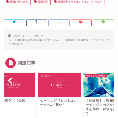
天職の見つけ方
天職開花
天職開花ラボ〜オンラインスクール〜
HOME
ピックアップ
8万8888yanの講座14名のお申し込み！（天職開花ラボ体験談：アートセラピス
トAmiyaさん）
関連記事
クアップ
ピックアップ
受講生さんの体験談
職開花ラボ（公式
ヒーリングサロン&コン
【体験談】「数秘術
NE）
サルへの”想い”
ーチング」のグルー
座を作成。自信を持
て...